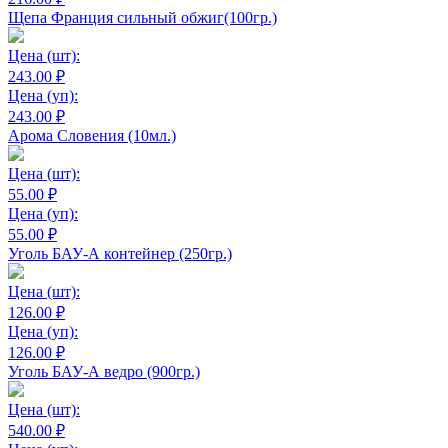
Щепа Франция сильный обжиг(100гр.)
Цена
(шт):
243.00 ₽
Цена
(уп):
243.00 ₽
Арома Словения (10мл.)
Цена
(шт):
55.00 ₽
Цена
(уп):
55.00 ₽
Уголь БАУ-А контейнер (250гр.)
Цена
(шт):
126.00 ₽
Цена
(уп):
126.00 ₽
Уголь БАУ-А ведро (900гр.)
Цена
(шт):
540.00 ₽