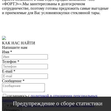
«ФОРТЭ»».Мы заинтересованы в долгосрочном
сотрудничестве, поэтому готовы предложить самые выгодные
и приемлемые для Вас условияпокупки стеклянной тары.
КАК НАС НАЙТИ
Напишите нам
Имя
*
Телефон
*
E-mail
*
Сообщение
*
соглашаюсь с
политикой в отношении персональных
данных
Предупреждение о сборе статистики
я даю
согласие на обработку персональных данных
Отправить